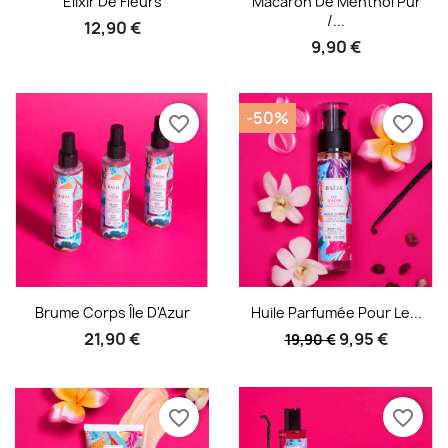
Elixir De Fleurs
Macaron De Menthol Pur
/...
12,90 €
9,90 €
-50%
favorite_border
favorite_border
Aperçu rapide
Aperçu rapide


Brume Corps Île D'Azur
Huile Parfumée Pour Le...
21,90 €
9,95 €
19,90 €
favorite_border
favorite_border