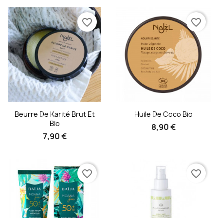
favorite_border
favorite_border
Aperçu rapide
Aperçu rapide


Beurre De Karité Brut Et
Huile De Coco Bio
Bio
8,90 €
7,90 €
favorite_border
favorite_border