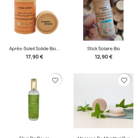
Aperçu rapide
Aperçu rapide


Après-Soleil Solide Bio...
Stick Solaire Bio
17,90 €
12,90 €
favorite_border
favorite_border
Aperçu rapide
Aperçu rapide

