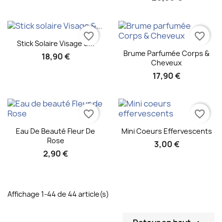
favorite_border
favorite_border
Aperçu rapide

Stick Solaire Visage &...
Aperçu rapide

Brume Parfumée Corps &
18,90 €
Cheveux
17,90 €
favorite_border
favorite_border
Aperçu rapide
Aperçu rapide


Eau De Beauté Fleur De
Mini Coeurs Effervescents
Rose
3,00 €
2,90 €
Affichage 1-44 de 44 article(s)