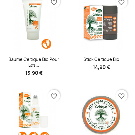
favorite_border
favorite_border
Aperçu rapide
Aperçu rapide


Baume Celtique Bio Pour
Stick Celtique Bio
Les...
14,90 €
13,90 €
favorite_border
favorite_border