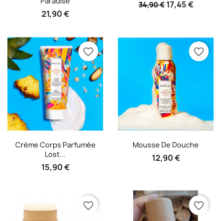
Paradise
17,45 €
34,90 €
21,90 €
favorite_border
favorite_border
Aperçu rapide
Aperçu rapide


Crème Corps Parfumée
Mousse De Douche
Lost...
12,90 €
15,90 €
favorite_border
favorite_border