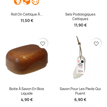
Aperçu rapide
Aperçu rapide


Roll On Celtique À...
Sels Podologiques
Celtiques
11,50 €
11,90 €
favorite_border
favorite_border
Aperçu rapide
Aperçu rapide


Boite À Savon En Bois
Savon Pour Les Pieds Qui
Liquide
Puent
4,90 €
6,90 €