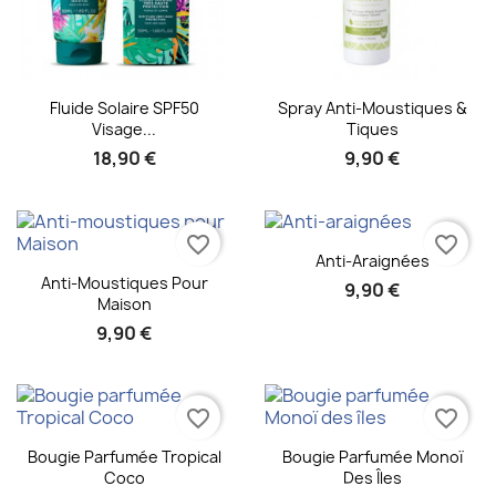
Aperçu rapide
Aperçu rapide


Fluide Solaire SPF50
Spray Anti-Moustiques &
Visage...
Tiques
18,90 €
9,90 €
favorite_border
favorite_border
Aperçu rapide

Anti-Araignées
Aperçu rapide

Anti-Moustiques Pour
9,90 €
Maison
9,90 €
favorite_border
favorite_border
Aperçu rapide
Aperçu rapide


Bougie Parfumée Tropical
Bougie Parfumée Monoï
Coco
Des Îles