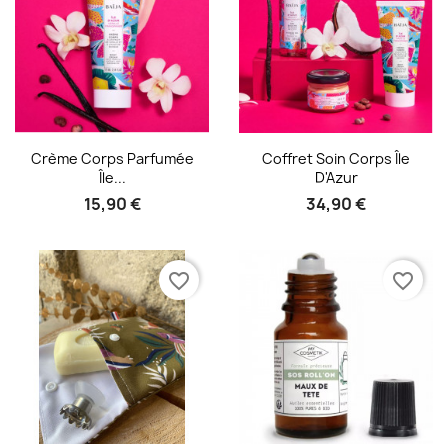
Aperçu rapide
Aperçu rapide


Crème Corps Parfumée
Coffret Soin Corps Île
Île...
D'Azur
15,90 €
34,90 €
favorite_border
favorite_border