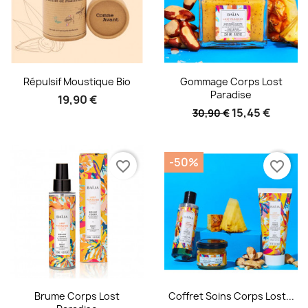
Aperçu rapide
Aperçu rapide


Répulsif Moustique Bio
Gommage Corps Lost
Paradise
19,90 €
15,45 €
30,90 €
-50%
favorite_border
favorite_border
Aperçu rapide
Aperçu rapide


Brume Corps Lost
Coffret Soins Corps Lost...