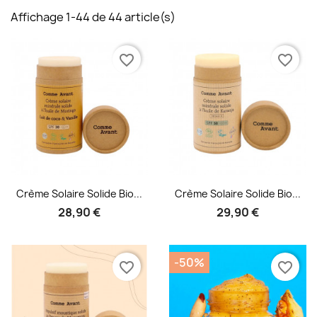
Affichage 1-44 de 44 article(s)
favorite_border
favorite_border
Aperçu rapide
Aperçu rapide


Crème Solaire Solide Bio...
Crème Solaire Solide Bio...
28,90 €
29,90 €
-50%
favorite_border
favorite_border