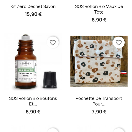
Aperçu rapide
Aperçu rapide


Kit Zéro Déchet Savon
SOS Roll'on Bio Maux De
Tête
15,90 €
6,90 €
favorite_border
favorite_border
Aperçu rapide
Aperçu rapide


SOS Roll'on Bio Boutons
Pochette De Transport
Et...
Pour...
6,90 €
7,90 €