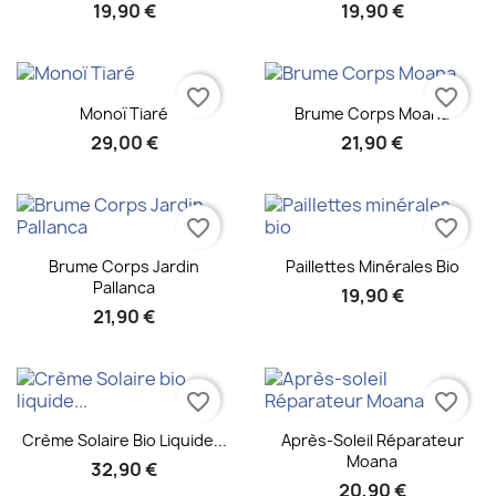
19,90 €
19,90 €
favorite_border
favorite_border
Aperçu rapide
Aperçu rapide


Monoï Tiaré
Brume Corps Moana
29,00 €
21,90 €
favorite_border
favorite_border
Aperçu rapide
Aperçu rapide


Brume Corps Jardin
Paillettes Minérales Bio
Pallanca
19,90 €
21,90 €
favorite_border
favorite_border
Aperçu rapide
Aperçu rapide


Crème Solaire Bio Liquide...
Après-Soleil Réparateur
Moana
32,90 €
20,90 €