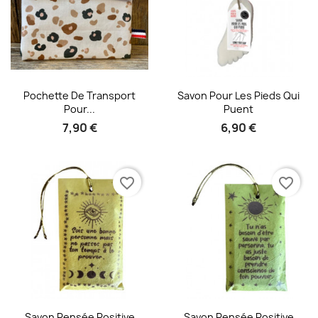
Aperçu rapide
Aperçu rapide


Pochette De Transport
Savon Pour Les Pieds Qui
Pour...
Puent
7,90 €
6,90 €
favorite_border
favorite_border
Aperçu rapide
Aperçu rapide


Savon Pensée Positive
Savon Pensée Positive