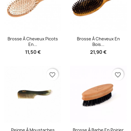
Aperçu rapide
Aperçu rapide


Brosse À Cheveux Picots
Brosse À Cheveux En
En...
Bois...
11,50 €
21,90 €
favorite_border
favorite_border
Aperçu rapide
Aperçu rapide


Peigne À Moustaches
Brosse À Barbe En Poirier