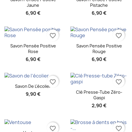
Jaune
Pistache
6,90 €
6,90 €
favorite_border
favorite_border
Aperçu rapide
Aperçu rapide


Savon Pensée Positive
Savon Pensée Positive
Rose
Rouge
6,90 €
6,90 €
favorite_border
favorite_border
Aperçu rapide

Savon De L'écolier
Aperçu rapide

Clé Presse-Tube Zéro-
9,90 €
Gaspi
2,90 €
favorite_border
favorite_border
Aperçu rapide
