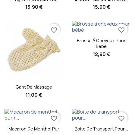
15,90 €
15,90 €
favorite_border
favorite_border
Aperçu rapide

Brosse À Cheveux Pour
Bébé
12,90 €
Aperçu rapide

Gant De Massage
11,00 €
favorite_border
favorite_border
Aperçu rapide
Aperçu rapide


Macaron De Menthol Pur
Boite De Transport Pour...
/...