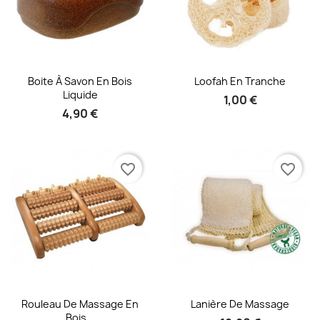
Aperçu rapide
Aperçu rapide


Boite À Savon En Bois
Loofah En Tranche
Liquide
1,00 €
4,90 €
favorite_border
favorite_border
Aperçu rapide
Aperçu rapide


Rouleau De Massage En
Lanière De Massage
Bois...