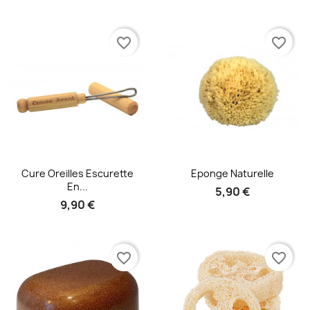
favorite_border
favorite_border
Aperçu rapide
Aperçu rapide


Cure Oreilles Escurette
Eponge Naturelle
En...
5,90 €
9,90 €
favorite_border
favorite_border