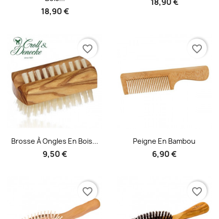
18,90 €
18,90 €
favorite_border
favorite_border
Aperçu rapide
Aperçu rapide


Brosse À Ongles En Bois...
Peigne En Bambou
9,50 €
6,90 €
favorite_border
favorite_border