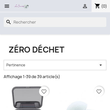
shopping_cart


(0)
search
ZÉRO DÉCHET

Pertinence
Affichage 1-39 de 39 article(s)
favorite_border
favorite_border