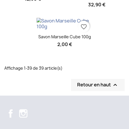
32,90 €
favorite_border
Aperçu rapide

Savon Marseille Cube 100g
2,00 €
Affichage 1-39 de 39 article(s)
Retour en haut

Facebook
Instagram