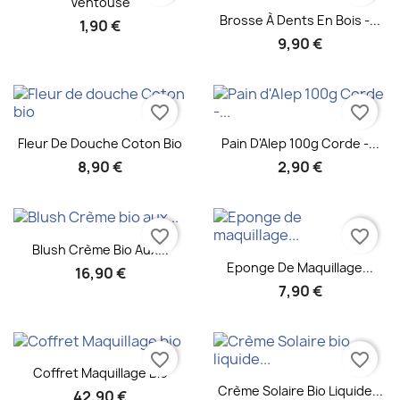
Ventouse
Aperçu rapide

Brosse À Dents En Bois -...
1,90 €
9,90 €
favorite_border
favorite_border
Aperçu rapide
Aperçu rapide


Fleur De Douche Coton Bio
Pain D'Alep 100g Corde -...
8,90 €
2,90 €
favorite_border
favorite_border
Aperçu rapide

Blush Crème Bio Aux...
Aperçu rapide

Eponge De Maquillage...
16,90 €
7,90 €
favorite_border
favorite_border
Aperçu rapide

Coffret Maquillage Bio
Aperçu rapide

Crème Solaire Bio Liquide...
42,90 €