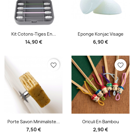
Aperçu rapide
Aperçu rapide


Kit Cotons-Tiges En...
Eponge Konjac Visage
14,90 €
6,90 €
favorite_border
favorite_border
Aperçu rapide
Aperçu rapide


Porte Savon Minimaliste...
Oriculi En Bambou
7,50 €
2,90 €