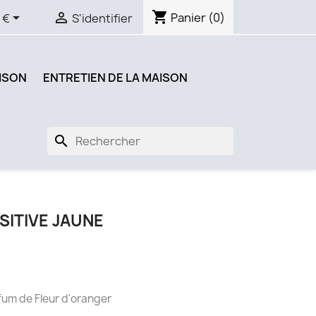
shopping_cart


Panier
(0)
 €
S'identifier
ISON
ENTRETIEN DE LA MAISON
search
SITIVE JAUNE
fum de Fleur d'oranger