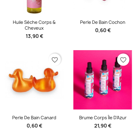
Aperçu rapide
Aperçu rapide


Huile Sèche Corps &
Perle De Bain Cochon
Cheveux
0,60 €
13,90 €
favorite_border
favorite_border
Aperçu rapide
Aperçu rapide


Perle De Bain Canard
Brume Corps Île D'Azur
0,60 €
21,90 €