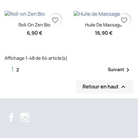
favorite_border
favorite_border
Aperçu rapide
Aperçu rapide


Roll-On Zen Bio
Huile De Massage
6,90 €
16,90 €
Affichage 1-48 de 64 article(s)
1

Suivant
2
Retour en haut

Facebook
Instagram