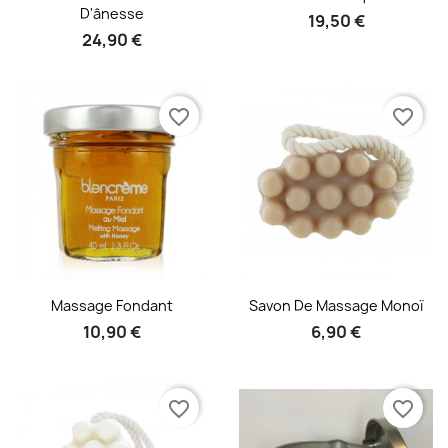
D'ânesse
19,50 €
24,90 €
favorite_border
favorite_border
Aperçu rapide
Aperçu rapide


Massage Fondant
Savon De Massage Monoï
10,90 €
6,90 €
favorite_border
favorite_border