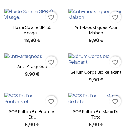
favorite_border
favorite_border
Aperçu rapide
Aperçu rapide


Fluide Solaire SPF50
Anti-Moustiques Pour
Visage...
Maison
18,90 €
9,90 €
favorite_border
favorite_border
Aperçu rapide

Anti-Araignées
Aperçu rapide

Sérum Corps Bio Relaxant
9,90 €
9,90 €
favorite_border
favorite_border
Aperçu rapide
Aperçu rapide


SOS Roll'on Bio Boutons
SOS Roll'on Bio Maux De
Et...
Tête
6,90 €
6,90 €