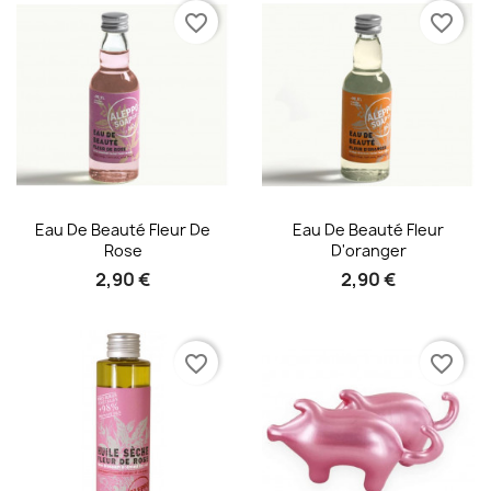
favorite_border
favorite_border
Aperçu rapide
Aperçu rapide


Eau De Beauté Fleur De
Eau De Beauté Fleur
Rose
D'oranger
2,90 €
2,90 €
favorite_border
favorite_border