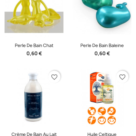
Aperçu rapide
Aperçu rapide


Perle De Bain Chat
Perle De Bain Baleine
0,60 €
0,60 €
favorite_border
favorite_border
Aperçu rapide
Aperçu rapide


Crème De Bain Au Lait
Huile Celtique