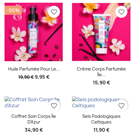
-50%
favorite_border
favorite_border
Aperçu rapide
Aperçu rapide


Huile Parfumée Pour Le...
Crème Corps Parfumée
Île...
9,95 €
19,90 €
15,90 €
favorite_border
favorite_border
Aperçu rapide
Aperçu rapide


Coffret Soin Corps Île
Sels Podologiques
D'Azur
Celtiques
34,90 €
11,90 €