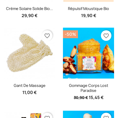
Aperçu rapide
Aperçu rapide


Crème Solaire Solide Bio...
Répulsif Moustique Bio
29,90 €
19,90 €
-50%
favorite_border
favorite_border
Aperçu rapide
Aperçu rapide


Gant De Massage
Gommage Corps Lost
Paradise
11,00 €
15,45 €
30,90 €