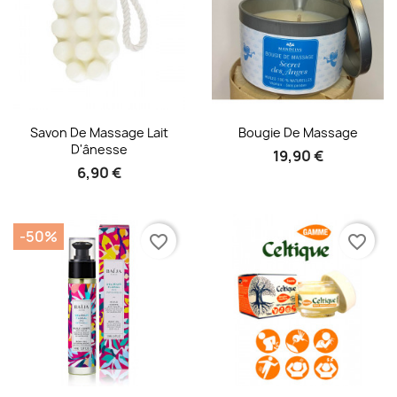
Aperçu rapide
Aperçu rapide


Savon De Massage Lait
Bougie De Massage
D'ânesse
19,90 €
6,90 €
-50%
favorite_border
favorite_border