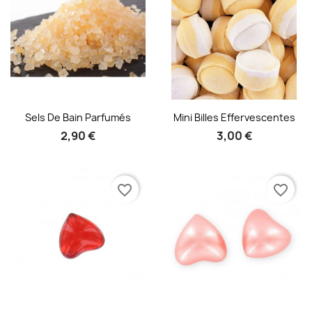
Aperçu rapide
Aperçu rapide


Sels De Bain Parfumés
Mini Billes Effervescentes
2,90 €
3,00 €
favorite_border
favorite_border