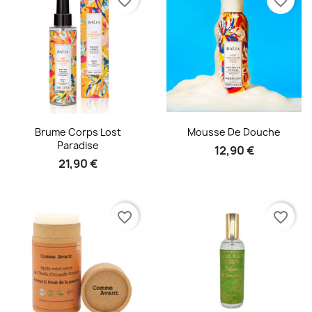
favorite_border
favorite_border
Aperçu rapide
Aperçu rapide


Brume Corps Lost
Mousse De Douche
Paradise
12,90 €
21,90 €
favorite_border
favorite_border