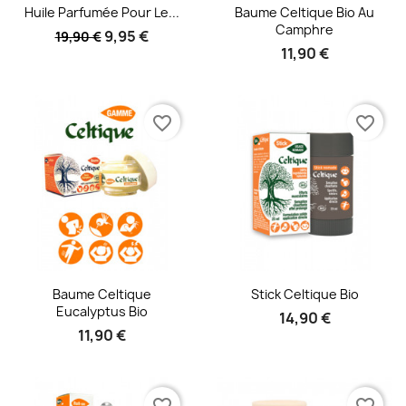
Aperçu rapide
Aperçu rapide


Huile Parfumée Pour Le...
Baume Celtique Bio Au
Camphre
9,95 €
19,90 €
11,90 €
favorite_border
favorite_border
Aperçu rapide
Aperçu rapide


Baume Celtique
Stick Celtique Bio
Eucalyptus Bio
14,90 €
11,90 €
favorite_border
favorite_border