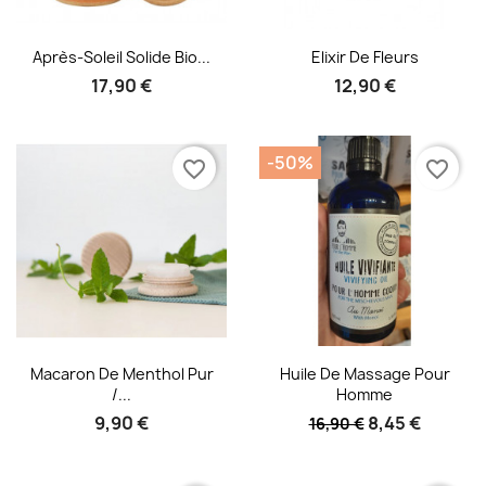
Aperçu rapide
Aperçu rapide


Après-Soleil Solide Bio...
Elixir De Fleurs
17,90 €
12,90 €
-50%
favorite_border
favorite_border
Aperçu rapide
Aperçu rapide


Macaron De Menthol Pur
Huile De Massage Pour
/...
Homme
9,90 €
8,45 €
16,90 €