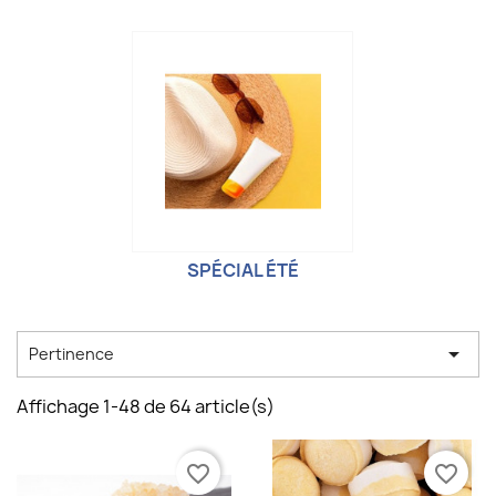
SPÉCIAL ÉTÉ

Pertinence
Affichage 1-48 de 64 article(s)
favorite_border
favorite_border