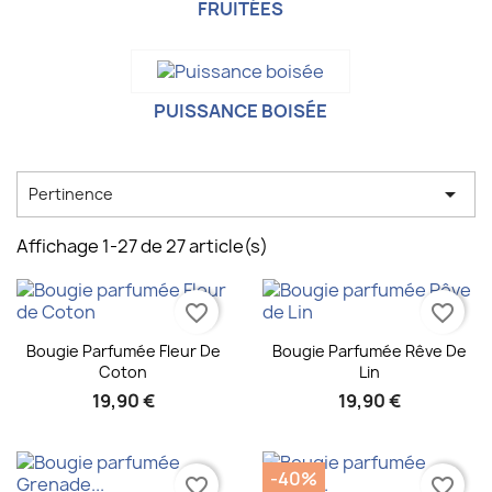
FRUITÉES
PUISSANCE BOISÉE

Pertinence
Affichage 1-27 de 27 article(s)
favorite_border
favorite_border
Aperçu rapide
Aperçu rapide


Bougie Parfumée Fleur De
Bougie Parfumée Rêve De
Coton
Lin
19,90 €
19,90 €
-40%
favorite_border
favorite_border