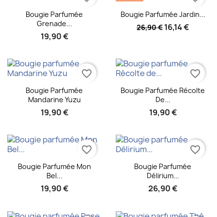
Aperçu rapide
Aperçu rapide


Bougie Parfumée
Bougie Parfumée Jardin...
Grenade...
16,14 €
26,90 €
19,90 €
favorite_border
favorite_border
Aperçu rapide
Aperçu rapide


Bougie Parfumée
Bougie Parfumée Récolte
Mandarine Yuzu
De...
19,90 €
19,90 €
favorite_border
favorite_border
Aperçu rapide
Aperçu rapide


Bougie Parfumée Mon
Bougie Parfumée
Bel...
Délirium...
19,90 €
26,90 €