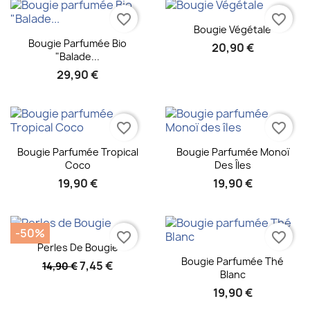
favorite_border
favorite_border
Aperçu rapide

Bougie Végétale
Aperçu rapide

Bougie Parfumée Bio
20,90 €
"Balade...
29,90 €
favorite_border
favorite_border
Aperçu rapide
Aperçu rapide


Bougie Parfumée Tropical
Bougie Parfumée Monoï
Coco
Des Îles
19,90 €
19,90 €
-50%
favorite_border
favorite_border
Aperçu rapide

Perles De Bougie
Aperçu rapide

Bougie Parfumée Thé
7,45 €
14,90 €
Blanc
19,90 €