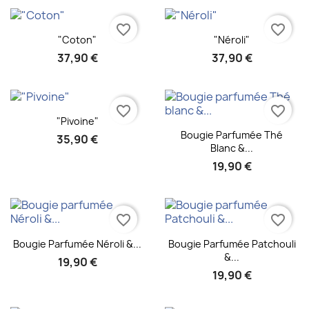
favorite_border
favorite_border
Aperçu rapide
Aperçu rapide


"Coton"
"Néroli"
37,90 €
37,90 €
favorite_border
favorite_border
Aperçu rapide

"Pivoine"
Aperçu rapide

Bougie Parfumée Thé
35,90 €
Blanc &...
19,90 €
favorite_border
favorite_border
Aperçu rapide
Aperçu rapide


Bougie Parfumée Néroli &...
Bougie Parfumée Patchouli
&...
19,90 €
19,90 €