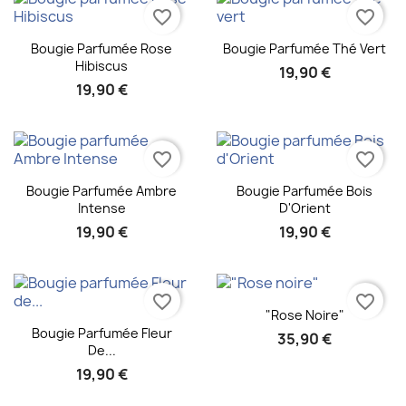
favorite_border
favorite_border
Aperçu rapide
Aperçu rapide


Bougie Parfumée Rose
Bougie Parfumée Thé Vert
Hibiscus
19,90 €
19,90 €
favorite_border
favorite_border
Aperçu rapide
Aperçu rapide


Bougie Parfumée Ambre
Bougie Parfumée Bois
Intense
D'Orient
19,90 €
19,90 €
favorite_border
favorite_border
Aperçu rapide

"Rose Noire"
Aperçu rapide

Bougie Parfumée Fleur
35,90 €
De...
19,90 €