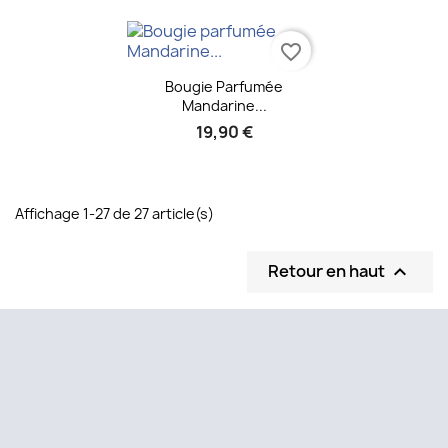
favorite_border
Aperçu rapide

Bougie Parfumée
Mandarine...
19,90 €
Affichage 1-27 de 27 article(s)
Retour en haut

Facebook
Instagram