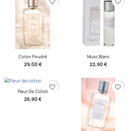
favorite_border
favorite_border
Aperçu rapide
Aperçu rapide


Coton Poudré
Musc Blanc
29,00 €
22,90 €
favorite_border
favorite_border
Aperçu rapide

Fleur De Coton
26,90 €