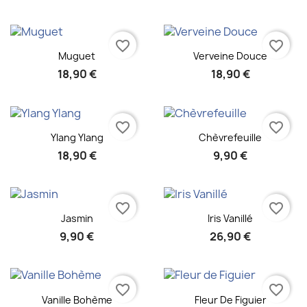
favorite_border
favorite_border
Aperçu rapide
Aperçu rapide


Muguet
Verveine Douce
18,90 €
18,90 €
favorite_border
favorite_border
Aperçu rapide
Aperçu rapide


Ylang Ylang
Chèvrefeuille
18,90 €
9,90 €
favorite_border
favorite_border
Aperçu rapide
Aperçu rapide


Jasmin
Iris Vanillé
9,90 €
26,90 €
favorite_border
favorite_border
Aperçu rapide
Aperçu rapide


Vanille Bohème
Fleur De Figuier