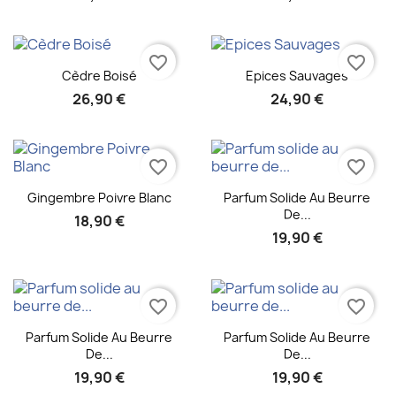
favorite_border
favorite_border
Aperçu rapide
Aperçu rapide


Cèdre Boisé
Epices Sauvages
26,90 €
24,90 €
favorite_border
favorite_border
Aperçu rapide
Aperçu rapide


Gingembre Poivre Blanc
Parfum Solide Au Beurre
De...
18,90 €
19,90 €
favorite_border
favorite_border
Aperçu rapide
Aperçu rapide


Parfum Solide Au Beurre
Parfum Solide Au Beurre
De...
De...
19,90 €
19,90 €