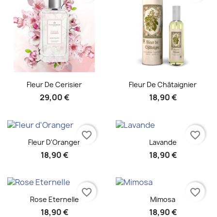
Aperçu rapide
Aperçu rapide


Fleur De Cerisier
Fleur De Châtaignier
29,00 €
18,90 €
favorite_border
favorite_border
Aperçu rapide
Aperçu rapide


Fleur D'Oranger
Lavande
18,90 €
18,90 €
favorite_border
favorite_border
Aperçu rapide
Aperçu rapide


Rose Eternelle
Mimosa
18,90 €
18,90 €