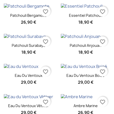
favorite_border
favorite_border
Aperçu rapide
Aperçu rapide


Patchouli Bergamote
Essentiel Patchouli
26,90 €
18,90 €
favorite_border
favorite_border
Aperçu rapide
Aperçu rapide


Patchouli Surabaya
Patchouli Anjouan
18,90 €
18,90 €
favorite_border
favorite_border
Aperçu rapide
Aperçu rapide


Eau Du Ventoux
Eau Du Ventoux Boisé
29,00 €
29,00 €
favorite_border
favorite_border
Aperçu rapide
Aperçu rapide


Eau Du Ventoux Vétiver
Ambre Marine
29,00 €
26,90 €