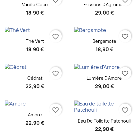
favorite_border
favorite_border
Aperçu rapide
Aperçu rapide


Vanille Coco
Frissons D'Agrumes
18,90 €
29,00 €
favorite_border
favorite_border
Aperçu rapide
Aperçu rapide


Thé Vert
Bergamote
18,90 €
18,90 €
favorite_border
favorite_border
Aperçu rapide
Aperçu rapide


Cédrat
Lumière D'Ambre
22,90 €
29,00 €
favorite_border
favorite_border
Aperçu rapide

Ambre
Aperçu rapide

Eau De Toilette Patchouli
22,90 €
22,90 €