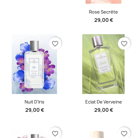
Aperçu rapide

Rose Secrète
29,00 €
favorite_border
favorite_border
Aperçu rapide
Aperçu rapide


Nuit D'Iris
Eclat De Verveine
29,00 €
29,00 €
favorite_border
favorite_border