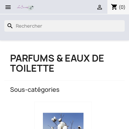
shopping_cart


(0)
search
PARFUMS & EAUX DE
TOILETTE
Sous-catégories