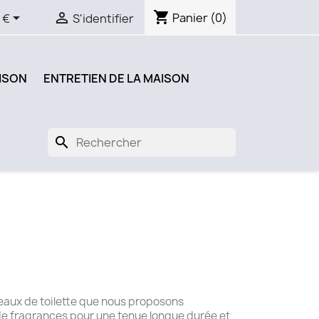
shopping_cart


Panier
(0)
 €
S'identifier
ISON
ENTRETIEN DE LA MAISON
search
 eaux de toilette que nous proposons
de fragrances pour une tenue longue durée et