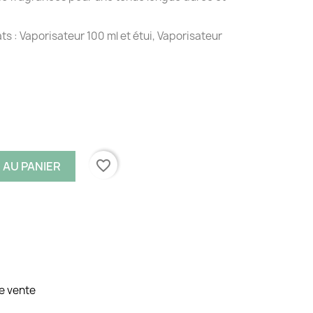
ts : Vaporisateur 100 ml et étui, Vaporisateur
favorite_border
 AU PANIER
e vente