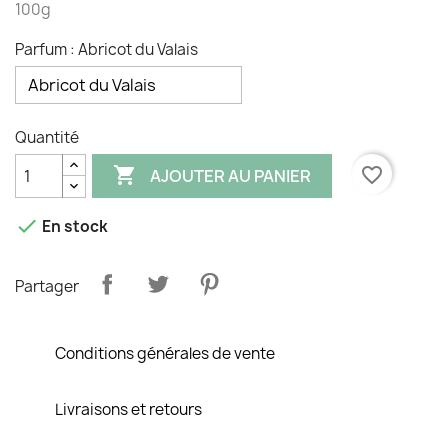
100g
Parfum : Abricot du Valais
Quantité

favorite_border
AJOUTER AU PANIER

En stock
Partager
Conditions générales de vente
Livraisons et retours