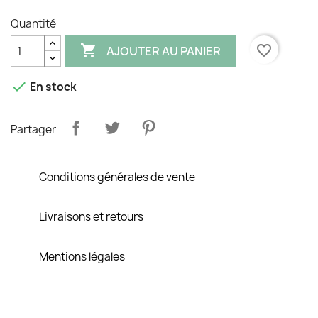
Quantité

favorite_border
AJOUTER AU PANIER

En stock
Partager
Conditions générales de vente
Livraisons et retours
Mentions légales