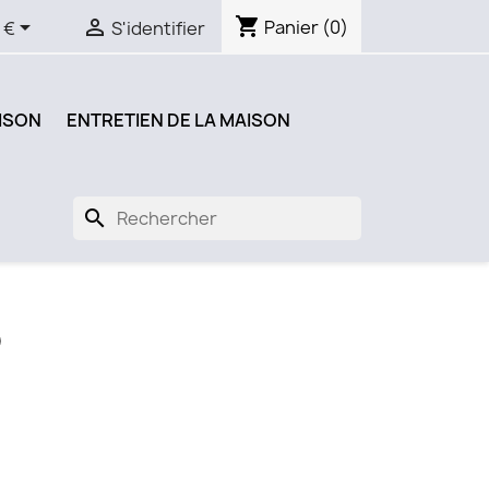
shopping_cart


Panier
(0)
 €
S'identifier
ISON
ENTRETIEN DE LA MAISON
search
O