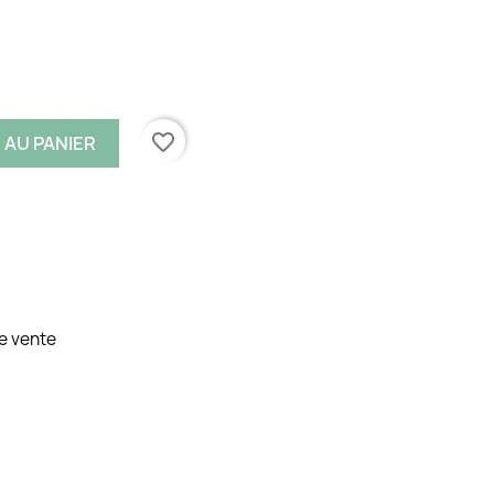
favorite_border
 AU PANIER
e vente