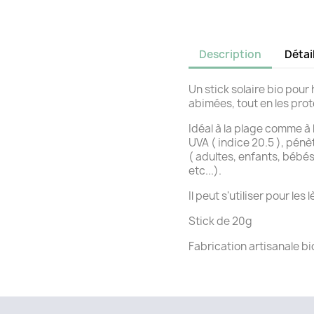
Description
Détai
Un stick solaire bio pour 
abimées, tout en les prot
Idéal à la plage comme à
UVA ( indice 20.5 ), pénè
( adultes, enfants, bébé
etc...).
Il peut s'utiliser pour les 
Stick de 20g
Fabrication artisanale bi