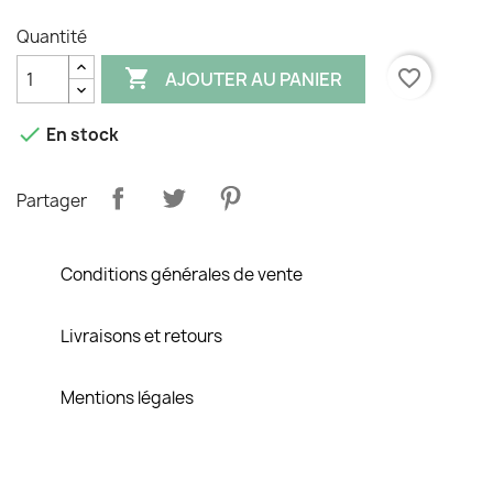
Quantité

favorite_border
AJOUTER AU PANIER

En stock
Partager
Conditions générales de vente
Livraisons et retours
Mentions légales