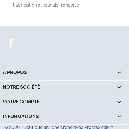
Fabrication artisanale française
Facebook
Instagram
A PROPOS

NOTRE SOCIÉTÉ

VOTRE COMPTE

INFORMATIONS
keyboard_arrow_down
© 2026 - Boutique en ligne créée avec PrestaShop™