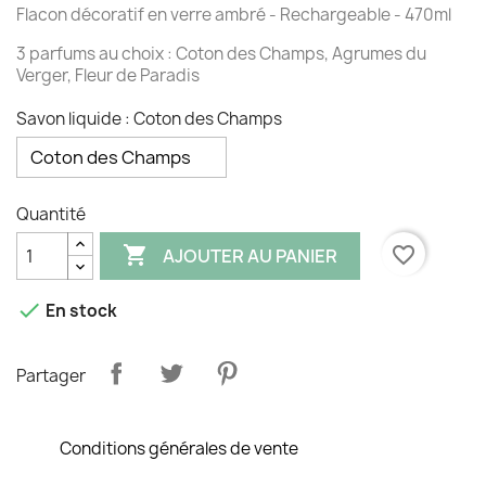
Flacon décoratif en verre ambré - Rechargeable - 470ml
3 parfums au choix : Coton des Champs, Agrumes du
Verger, Fleur de Paradis
Savon liquide : Coton des Champs
Quantité

favorite_border
AJOUTER AU PANIER

En stock
Partager
Conditions générales de vente